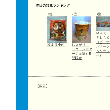
昨日の閲覧ランキング
1位
2位
3位
Ｍａｇ
ＦＬＡＫ
（ピーナ
粒より小餅
じゃがりこ
バターク
（コーンポタ
ムクラッ
ージュ味）期
ー）
間限定
【広告】