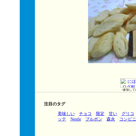
↑参加して
注目のタグ
美味しい
チョコ
限定
甘い
グリコ
ッテ
Nestle
ブルボン
森永
コンビ