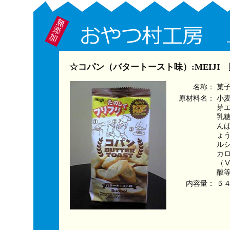
☆コパン（バタートースト味）:MEIJI
名称：
菓
原材料名：
小
芽
乳
ん
ょ
ル
カ
（
酸
内容量：
５