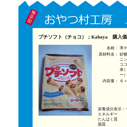
プチソフト（チョコ）；Kabaya 購入
名称：
準
原材料名：
砂
ニ
コ
来
ー
内容量：
６
栄養成分表示：
エネルギー　　　
たんぱく質　　
脂質　　　　　