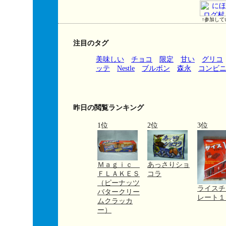
↑参加して
注目のタグ
美味しい
チョコ
限定
甘い
グリコ
ッテ
Nestle
ブルボン
森永
コンビ
昨日の閲覧ランキング
1位
2位
3位
Ｍａｇｉｃ
あっさりショ
ＦＬＡＫＥＳ
コラ
（ピーナッツ
ライスチ
バタークリー
レート
ムクラッカ
ー）