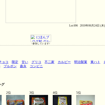
Lot.696 2010年06月24日 (木
↑参加しています↑
チョコ
限定
甘い
グリコ
不二家
カルビー
明治製菓
東ハト
e
ブルボン
森永
コンビニ
ング
2位
3位
4位
5位