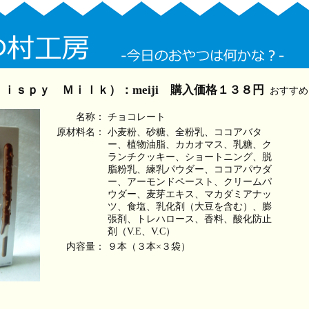
ｉｓｐｙ Ｍｉｌｋ）：meiji 購入価格１３８円
おすすめ
名称：
チョコレート
原材料名：
小麦粉、砂糖、全粉乳、ココアバタ
ー、植物油脂、カカオマス、乳糖、ク
ランチクッキー、ショートニング、脱
脂粉乳、練乳パウダー、ココアパウダ
ー、アーモンドペースト、クリームパ
ウダー、麦芽エキス、マカダミアナッ
ツ、食塩、乳化剤（大豆を含む）、膨
張剤、トレハロース、香料、酸化防止
剤（V.E、V.C）
内容量：
９本（３本×３袋）