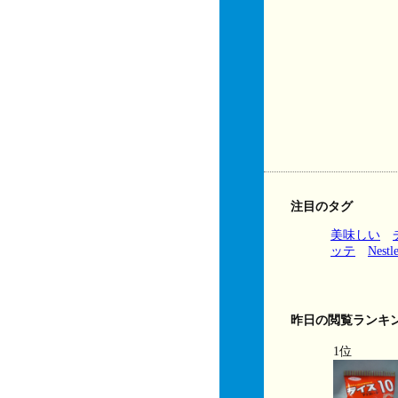
注目のタグ
美味しい
ッテ
Nestl
昨日の閲覧ランキ
1位