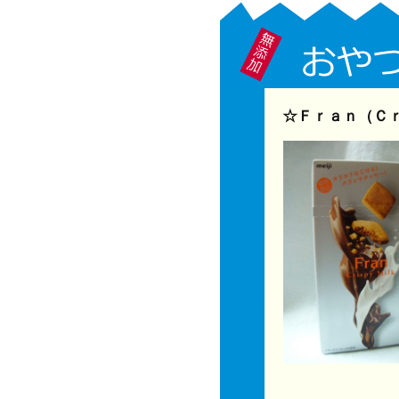
☆Ｆｒａｎ（Ｃｒ