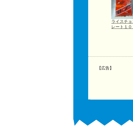
ライスチョ
レート１
【広告】