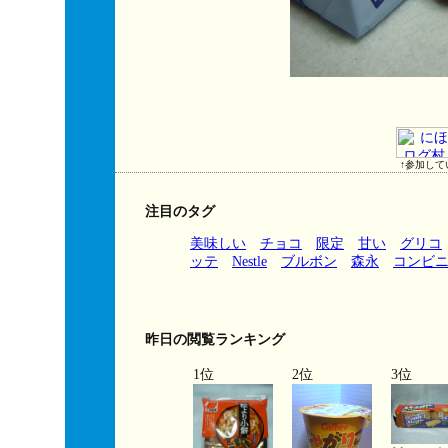
↑参加して
注目のタグ
美味しい
チョコ
限定
甘い
グリコ
ッテ
Nestle
ブルボン
森永
コンビ
昨日の閲覧ランキング
1位
2位
3位