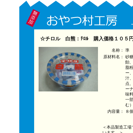
☆チロル 白熊：ﾁﾛﾙ 購入価格１０５
名称：
準
原材料名：
砂
飴
脂
ー
汁
点
ー
味
一
む
内容量：
８
＜本品製造工場
います。＞