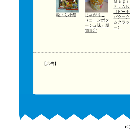
Ｍａｇ
ＦＬＡＫ
（ピーナ
粒より小餅
じゃがりこ
バターク
（コーンポタ
ムクラッ
ージュ味）期
ー）
間限定
【広告】
(C