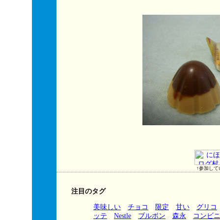
↑参加して
注目のタグ
美味しい
チョコ
限定
甘い
グリコ
ッテ
Nestle
ブルボン
森永
コンビ