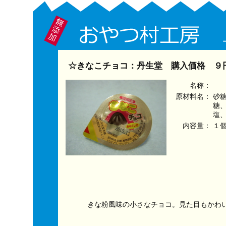
☆きなこチョコ：丹生堂 購入価格 ９
名称：
原材料名：
砂
糖
塩
内容量：
１
きな粉風味の小さなチョコ。見た目もかわ