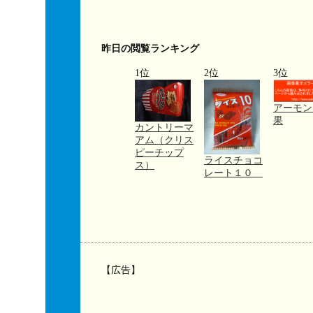
昨日の閲覧ランキング
1位
2位
3位
アーモン
果
カントリーマ
アム（クリス
ピーチップ
ライスチョコ
ス）
レート１０
【広告】