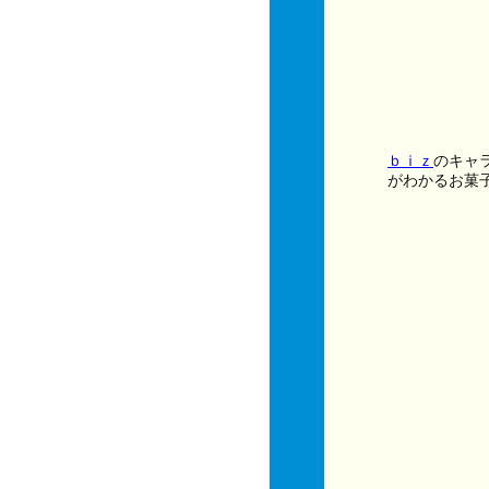
ｂｉｚ
のキャ
がわかるお菓