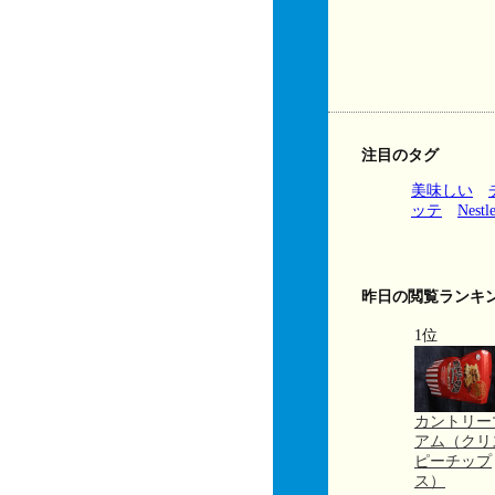
注目のタグ
美味しい
ッテ
Nestl
昨日の閲覧ランキ
1位
カントリー
アム（クリ
ピーチップ
ス）