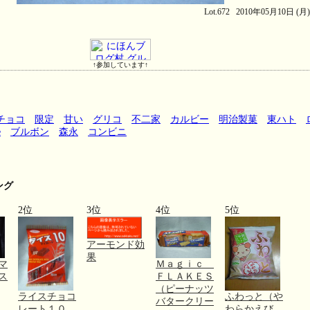
Lot.672 2010年05月10日 (月
↑参加しています↑
チョコ
限定
甘い
グリコ
不二家
カルビー
明治製菓
東ハト
e
ブルボン
森永
コンビニ
ング
2位
3位
4位
5位
アーモンド効
果
マ
Ｍａｇｉｃ
ス
ＦＬＡＫＥＳ
（ピーナッツ
ライスチョコ
ふわっと（や
バタークリー
レート１０
わらかえび