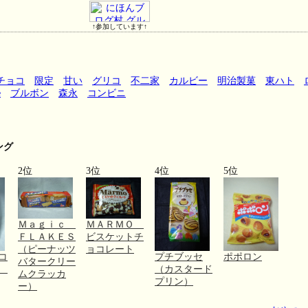
↑参加しています↑
チョコ
限定
甘い
グリコ
不二家
カルビー
明治製菓
東ハト
e
ブルボン
森永
コンビニ
ング
2位
3位
4位
5位
Ｍａｇｉｃ
ＭＡＲＭＯ
ＦＬＡＫＥＳ
ビスケットチ
（ピーナッツ
ョコレート
コ
プチブッセ
ポポロン
バタークリー
０
（カスタード
ムクラッカ
プリン）
ー）