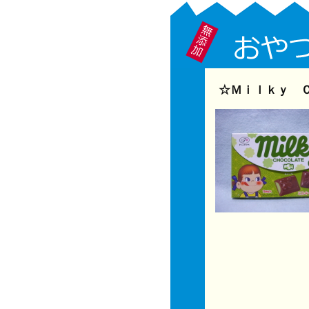
☆Ｍｉｌｋｙ Ｃ