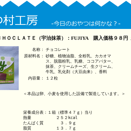
ＨＯＣＬＡＴＥ（宇治抹茶）：FUJIYA 購入価格９８円
名称：
チョコレート
原材料名：
砂糖、植物油脂、全粉乳、カカオマ
ス、脱脂粉乳、乳糖、ココアバター、
抹茶、クリームチーズ、生クリーム、
牛乳、乳化剤（大豆由来）、香料
内容量：
１２粒
＜本品は卵、小麦を使用した設備で製造しています。＞
栄養成分表：１箱（標準４７ｇ）当り
熱量　　　　　　２５２kcal
たんぱく質　　　　３．９ｇ
脂質　　　　　　１３．７ｇ