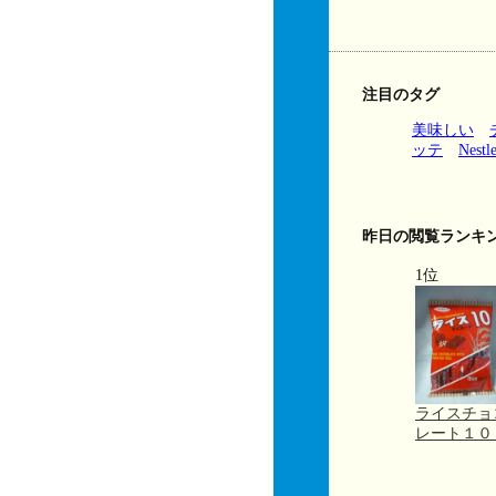
注目のタグ
美味しい
ッテ
Nestl
昨日の閲覧ランキ
1位
ライスチョ
レート１