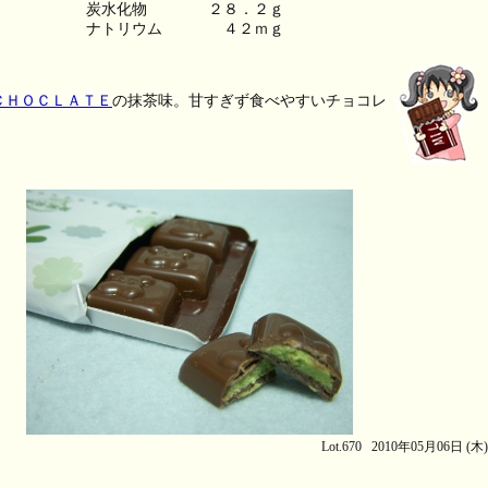
炭水化物　　　　２８．２ｇ
ナトリウム　　　　４２ｍｇ
ＣＨＯＣＬＡＴＥ
の抹茶味。甘すぎず食べやすいチョコレ
Lot.670 2010年05月06日 (木