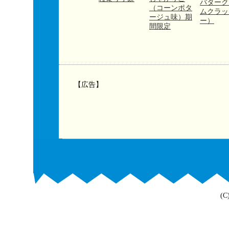
バターク
（コーンポタ
ムクラッ
ージュ味）期
ー）
間限定
【広告】
(C