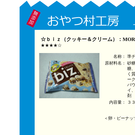
☆ｂｉｚ（クッキー＆クリーム）：MOR
★★★★☆
名称：
準
原材料名：
砂
糖
く
ー
パ
イ
剤
内容量：
３
＜卵・ピーナッ