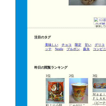
↑参加して
注目のタグ
美味しい
チョコ
限定
甘い
グリコ
ッテ
Nestle
ブルボン
森永
コンビ
昨日の閲覧ランキング
1位
2位
3位
Ｍａｇ
ＦＬＡＫ
（ピーナ
粒より小餅
じゃがりこ