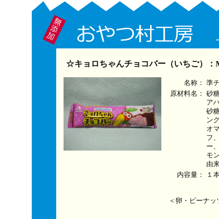
☆キョロちゃんチョコバー（いちご）：M
名称：
準
原材料名：
砂
ア
砂
ン
オ
フ
ー
モ
由
内容量：
１
＜卵・ピーナッ