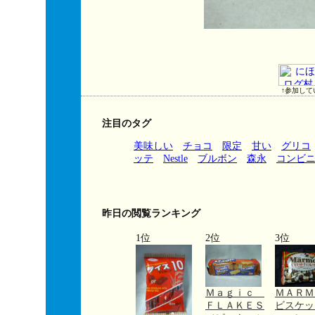
↑参加して
注目のタグ
美味しい
チョコ
限定
甘い
グリコ
ッテ
Nestle
ブルボン
森永
コンビ
昨日の閲覧ランキング
1位
2位
3位
Ｍａｇｉｃ
ＭＡＲ
ＦＬＡＫＥＳ
ビスケッ