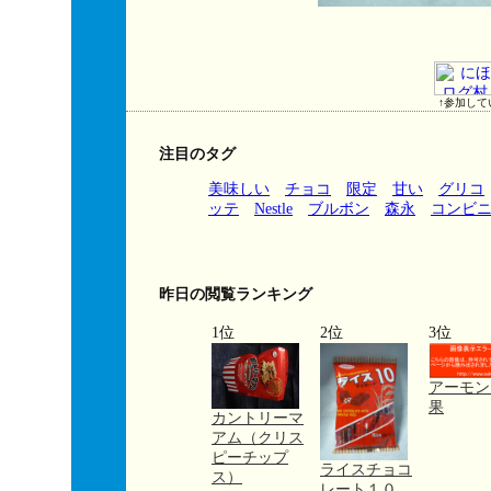
↑参加して
注目のタグ
美味しい
チョコ
限定
甘い
グリコ
ッテ
Nestle
ブルボン
森永
コンビ
昨日の閲覧ランキング
1位
2位
3位
アーモン
果
カントリーマ
アム（クリス
ピーチップ
ライスチョコ
ス）
レート１０