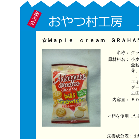
☆Ｍａｐｌｅ ｃｒｅａｍ ＧＲＡＨＡＭ
名称：
ク
原材料名：
小
全
芽
ー
エ
ダ
豆
内容量：
５
＜卵を使用した
栄養成分表：１