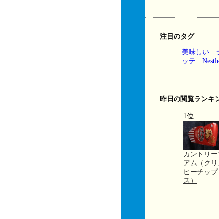
注目のタグ
美味しい
ッテ
Nestl
昨日の閲覧ランキ
1位
カントリー
アム（クリ
ピーチップ
ス）