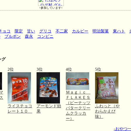
↑参加しています↑
チョコ
限定
甘い
グリコ
不二家
カルビー
明治製菓
東ハト
e
ブルボン
森永
コンビニ
ング
2位
3位
4位
5位
マ
Ｍａｇｉｃ
ス
ＦＬＡＫＥＳ
（ピーナッツ
ライスチョコ
アーモンド効
ふわっと（や
バタークリー
レート１０
果
わらかえび
ムクラッカ
味）
ー）
-おやつ一