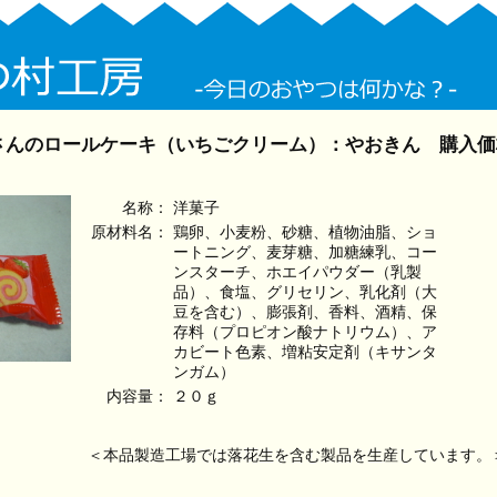
さんのロールケーキ（いちごクリーム）：やおきん 購入価
名称：
洋菓子
原材料名：
鶏卵、小麦粉、砂糖、植物油脂、ショ
ートニング、麦芽糖、加糖練乳、コー
ンスターチ、ホエイパウダー（乳製
品）、食塩、グリセリン、乳化剤（大
豆を含む）、膨張剤、香料、酒精、保
存料（プロピオン酸ナトリウム）、ア
カビート色素、増粘安定剤（キサンタ
ンガム）
内容量：
２０ｇ
＜本品製造工場では落花生を含む製品を生産しています。