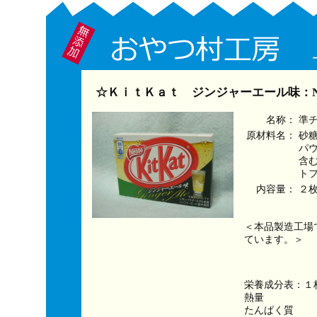
☆ＫｉｔＫａｔ ジンジャーエール味：Ne
名称：
準
原材料名：
砂
パ
含
ト
内容量：
２
＜本品製造工場
ています。＞
栄養成分表：１
熱量　　　　　　
たんぱく質　　