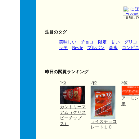
↑参加して
注目のタグ
美味しい
チョコ
限定
甘い
グリコ
ッテ
Nestle
ブルボン
森永
コンビ
昨日の閲覧ランキング
1位
2位
3位
アーモン
果
カントリーマ
アム（クリス
ピーチップ
ライスチョコ
ス）
レート１０