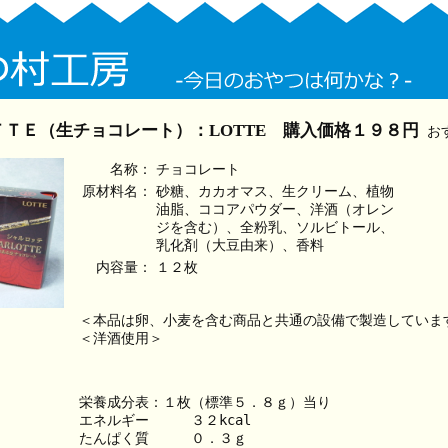
ＴＥ（生チョコレート）：LOTTE 購入価格１９８円
お
名称：
チョコレート
原材料名：
砂糖、カカオマス、生クリーム、植物
油脂、ココアパウダー、洋酒（オレン
ジを含む）、全粉乳、ソルビトール、
乳化剤（大豆由来）、香料
内容量：
１２枚
＜本品は卵、小麦を含む商品と共通の設備で製造していま
＜洋酒使用＞
栄養成分表：１枚（標準５．８ｇ）当り
エネルギー　　　３２kcal
たんぱく質　　　０．３ｇ