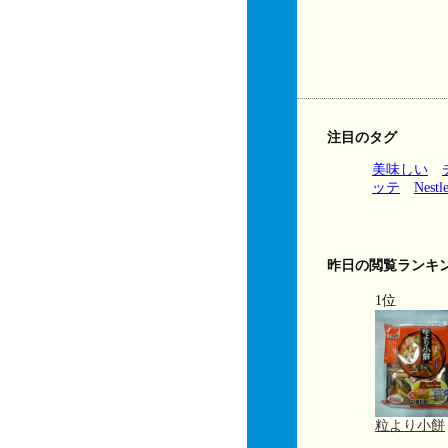
注目のタグ
美味しい
ッテ
Nestl
昨日の閲覧ランキ
1位
粒より小餅