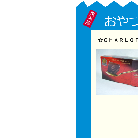
☆ＣＨＡＲＬＯＴ