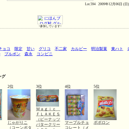
Lot.594 2009年12月06日 (日
↑参加しています↑
チョコ
限定
甘い
グリコ
不二家
カルビー
明治製菓
東ハト
e
ブルボン
森永
コンビニ
ング
2位
3位
4位
5位
Ｍａｇｉｃ
ＦＬＡＫＥＳ
（ピーナッツ
じゃがりこ
マーブルチョ
ポポロン
バタークリー
（コーンポタ
コレート（メ