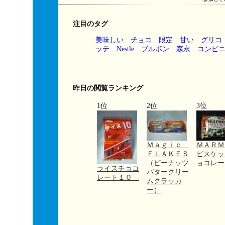
注目のタグ
美味しい
チョコ
限定
甘い
グリコ
ッテ
Nestle
ブルボン
森永
コンビ
昨日の閲覧ランキング
1位
2位
3位
Ｍａｇｉｃ
ＭＡＲ
ＦＬＡＫＥＳ
ビスケッ
（ピーナッツ
ョコレー
ライスチョコ
バタークリー
レート１０
ムクラッカ
ー）