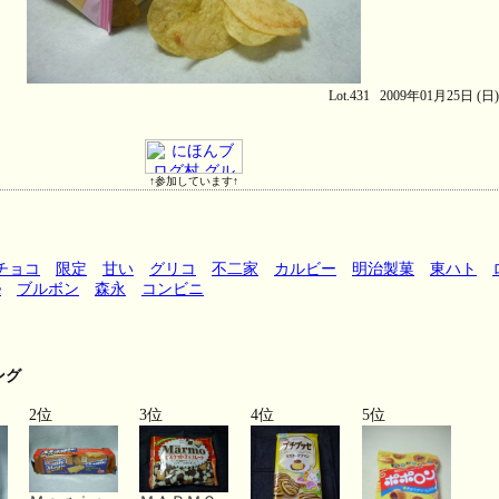
Lot.431 2009年01月25日 (日
↑参加しています↑
チョコ
限定
甘い
グリコ
不二家
カルビー
明治製菓
東ハト
e
ブルボン
森永
コンビニ
ング
2位
3位
4位
5位