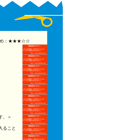
め：★★★☆☆
す。＞
入ること