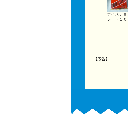
ライスチョ
レート１
【広告】