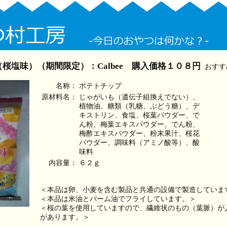
桜塩味）（期間限定）：Calbee 購入価格１０８円
おすす
名称：
ポテトチップ
原材料名：
じゃがいも（遺伝子組換えでない）、
植物油、糖類（乳糖、ぶどう糖）、デ
キストリン、食塩、桜葉パウダー、で
ん粉、梅葉エキスパウダー、でん粉、
梅酢エキスパウダー、粉末果汁、桜花
パウダー、調味料（アミノ酸等）、酸
味料
内容量：
６２ｇ
＜本品は卵、小麦を含む製品と共通の設備で製造していま
＜本品は米油とパーム油でフライしています。＞
＜桜の葉を使用していますので、繊維状のもの（葉脈）が
があります。＞