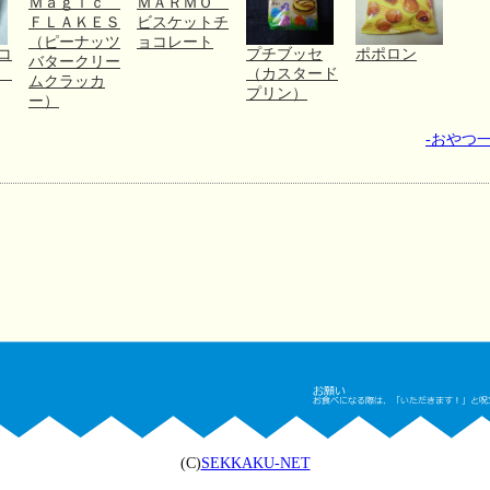
Ｍａｇｉｃ
ＭＡＲＭＯ
ＦＬＡＫＥＳ
ビスケットチ
（ピーナッツ
ョコレート
コ
プチブッセ
ポポロン
バタークリー
０
（カスタード
ムクラッカ
プリン）
ー）
-おやつ一
(C)
SEKKAKU-NET