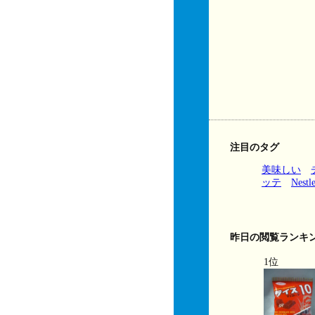
注目のタグ
美味しい
ッテ
Nestl
昨日の閲覧ランキ
1位