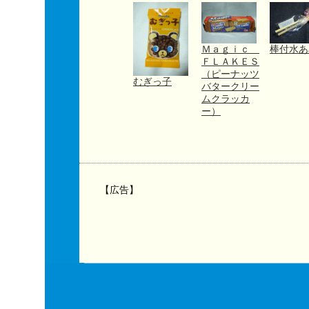
Ｍａｇｉｃ
棒付水あ
ＦＬＡＫＥＳ
（ピーナッツ
むぎっ子
バタークリー
ムクラッカ
ー）
【広告】