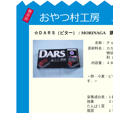
☆ＤＡＲＳ（ビター）：MORINAGA 
名称：
チ
原材料名：
カ
物
剤
内容量：
４
＜卵・小麦・ピ
す。＞
栄養成分表：１
熱量　　　　２８
たんぱく質　　
脂質　　　　１