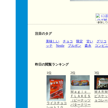
↑参加して
注目のタグ
美味しい
チョコ
限定
甘い
グリコ
ッテ
Nestle
ブルボン
森永
コンビ
昨日の閲覧ランキング
1位
2位
3位
Ｍａｇｉｃ
ＭＡＲ
ＦＬＡＫＥＳ
ビスケッ
（ピーナッツ
ョコレー
ライスチョコ
バタークリー
レート１０