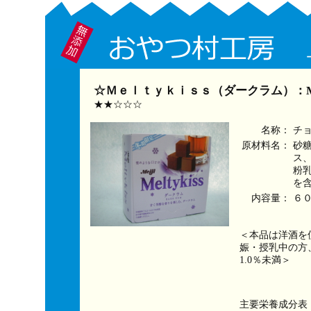
☆Ｍｅｌｔｙｋｉｓｓ（ダークラム）：M
★★☆☆☆
名称：
チ
原材料名：
砂
ス
粉
を
内容量：
６
＜本品は洋酒を
娠・授乳中の方
1.0％未満＞
主要栄養成分表