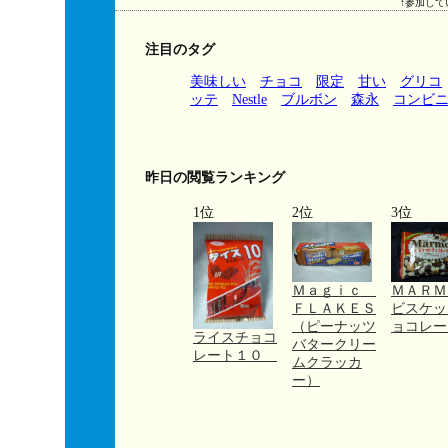
↑参加して
注目のタグ
美味しい
チョコ
限定
甘い
グリコ
ッテ
Nestle
ブルボン
森永
コンビ
昨日の閲覧ランキング
1位
2位
3位
Ｍａｇｉｃ
ＭＡＲ
ＦＬＡＫＥＳ
ビスケッ
（ピーナッツ
ョコレー
ライスチョコ
バタークリー
レート１０
ムクラッカ
ー）