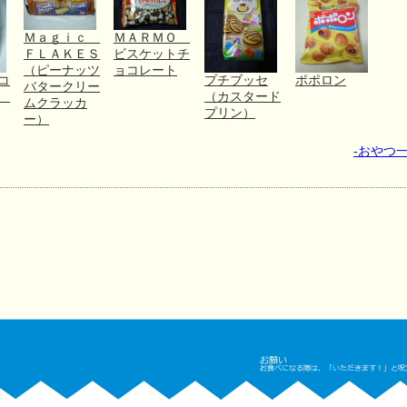
Ｍａｇｉｃ
ＭＡＲＭＯ
ＦＬＡＫＥＳ
ビスケットチ
（ピーナッツ
ョコレート
コ
プチブッセ
ポポロン
バタークリー
０
（カスタード
ムクラッカ
プリン）
ー）
-おやつ一