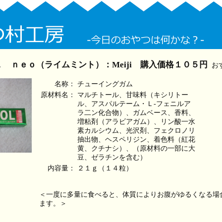
 ｎｅｏ（ライムミント）：Meiji 購入価格１０５円
お
名称：
チューイングガム
原材料名：
マルチトール、甘味料（キシリトー
ル、アスパルテーム・Ｌ‐フェニルア
ラ二ン化合物）、ガムベース、香料、
増粘剤（アラビアガム）、リン酸一水
素カルシウム、光沢剤、フェクロノリ
抽出物、ヘスペリジン、着色料（紅花
黄、クチナシ）、（原材料の一部に大
豆、ゼラチンを含む）
内容量：
２１ｇ（１４粒）
＜一度に多量に食べると、体質によりお腹がゆるくなる場
ます。＞