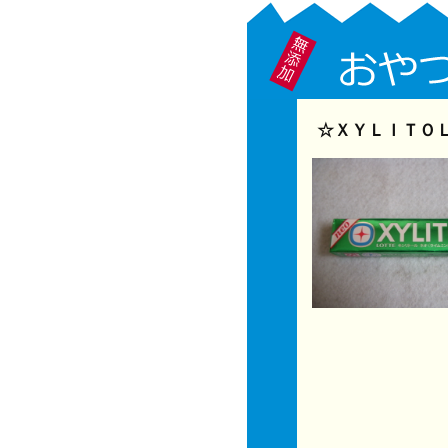
☆ＸＹＬＩＴＯＬ