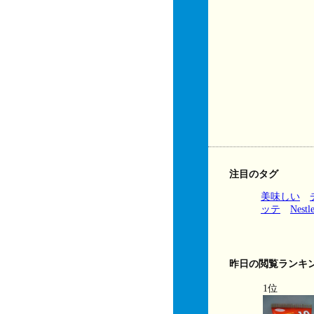
注目のタグ
美味しい
ッテ
Nestl
昨日の閲覧ランキ
1位