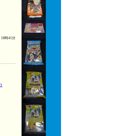
) 18時41分
ロ