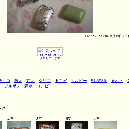
Lot.328 2008年06月15日 (日
↑参加しています↑
チョコ
限定
甘い
グリコ
不二家
カルビー
明治製菓
東ハト
e
ブルボン
森永
コンビニ
ング
2位
3位
4位
5位