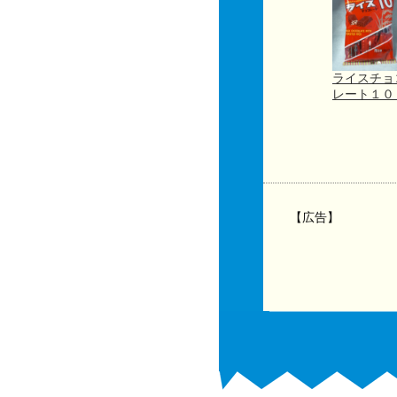
ライスチョ
レート１
【広告】