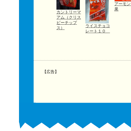
アーモン
果
カントリーマ
アム（クリス
ピーチップ
ライスチョコ
ス）
レート１０
【広告】