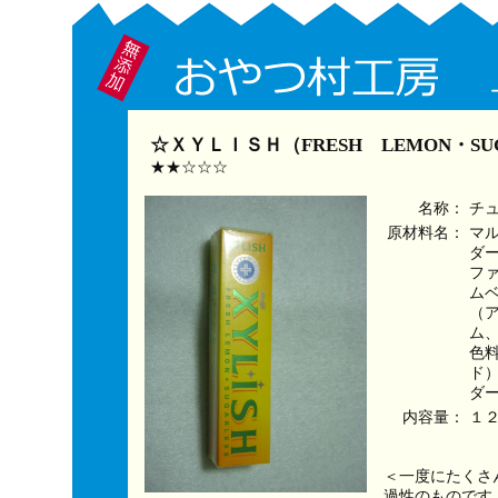
☆ＸＹＬＩＳＨ（FRESH LEMON・SUG
★★☆☆☆
名称：
チ
原材料名：
マ
ダ
フ
ム
（
ム
色
ド
ダ
内容量：
１
＜一度にたくさ
過性のものです