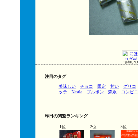
↑参加して
注目のタグ
美味しい
チョコ
限定
甘い
グリコ
ッテ
Nestle
ブルボン
森永
コンビ
昨日の閲覧ランキング
1位
2位
3位