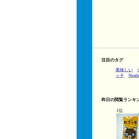
注目のタグ
美味しい
ッテ
Nestl
昨日の閲覧ランキ
1位