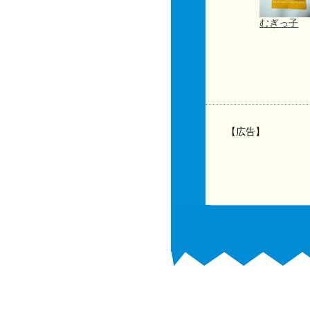
むぎっ子
【広告】