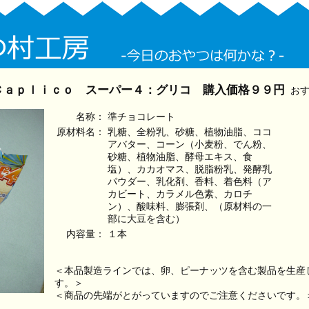
Ｃａｐｌｉｃｏ スーパー４：グリコ 購入価格９９円
おす
名称：
準チョコレート
原材料名：
乳糖、全粉乳、砂糖、植物油脂、ココ
アバター、コーン（小麦粉、でん粉、
砂糖、植物油脂、酵母エキス、食
塩）、カカオマス、脱脂粉乳、発酵乳
パウダー、乳化剤、香料、着色料（ア
カビート、カラメル色素、カロチ
ン）、酸味料、膨張剤、（原材料の一
部に大豆を含む）
内容量：
１本
＜本品製造ラインでは、卵、ピーナッツを含む製品を生産
す。＞
＜商品の先端がとがっていますのでご注意くださいです。