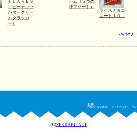
ＦＬＡＫＥＳ
ーム（５つの
（ピーナッツ
味アソート）
ライスチョコ
バタークリー
レート１０
ムクラッカ
ー）
-おやつ一
(C)
SEKKAKU-NET