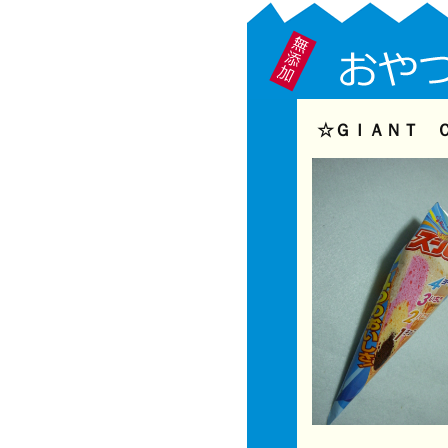
☆ＧＩＡＮＴ 