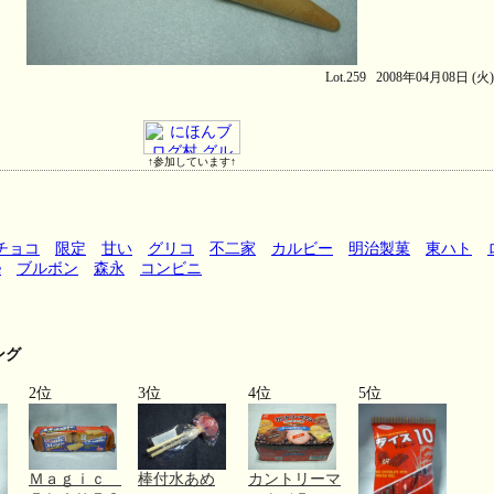
Lot.259 2008年04月08日 (火
↑参加しています↑
チョコ
限定
甘い
グリコ
不二家
カルビー
明治製菓
東ハト
e
ブルボン
森永
コンビニ
ング
2位
3位
4位
5位
Ｍａｇｉｃ
棒付水あめ
カントリーマ