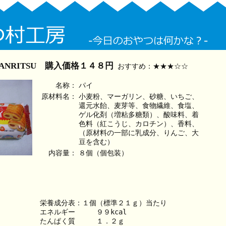
ANRITSU 購入価格１４８円
おすすめ：★★★☆☆
名称：
パイ
原材料名：
小麦粉、マーガリン、砂糖、いちご、
還元水飴、麦芽等、食物繊維、食塩、
ゲル化剤（増粘多糖類）、酸味料、着
色料（紅こうじ、カロチン）、香料、
（原材料の一部に乳成分、りんご、大
豆を含む）
内容量：
８個（個包装）
栄養成分表：１個（標準２１ｇ）当たり
エネルギー　　　９９kcal
たんぱく質　　　１．２ｇ