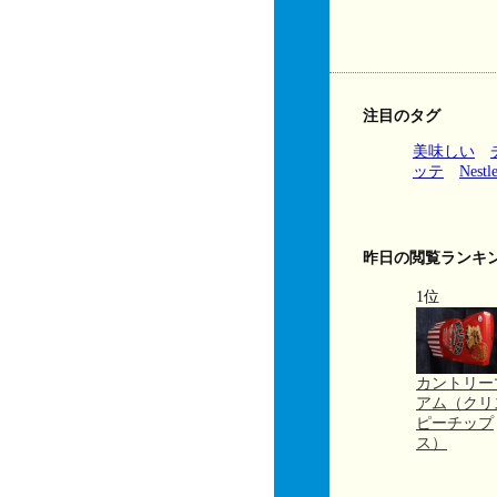
注目のタグ
美味しい
ッテ
Nestl
昨日の閲覧ランキ
1位
カントリー
アム（クリ
ピーチップ
ス）