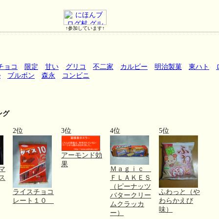
↑参加しています↑
チョコ
限定
甘い
グリコ
不二家
カルビー
明治製菓
東ハト
e
ブルボン
森永
コンビニ
ング
2位
3位
4位
5位
アーモンド効
果
マ
Ｍａｇｉｃ
ス
ＦＬＡＫＥＳ
（ピーナッツ
ライスチョコ
ふわっと（や
バタークリー
レート１０
わらかえび
ムクラッカ
味）
ー）