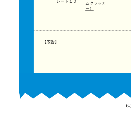
レート１０
ムクラッカ
ー）
【広告】
(C