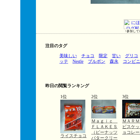
↑参加して
注目のタグ
美味しい
チョコ
限定
甘い
グリコ
ッテ
Nestle
ブルボン
森永
コンビ
昨日の閲覧ランキング
1位
2位
3位
Ｍａｇｉｃ
ＭＡＲ
ＦＬＡＫＥＳ
ビスケッ
（ピーナッツ
ョコレー
ライスチョコ
バタークリー