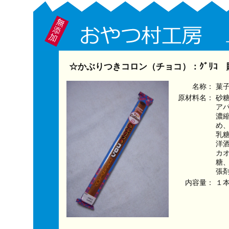
☆かぶりつきコロン（チョコ）：ｸﾞﾘｺ
名称：
菓
原材料名：
砂
ア
濃
め
乳
洋
カ
糖
張
内容量：
１