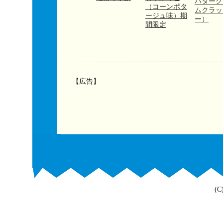
バターク
（コーンポタ
ムクラッ
ージュ味）期
ー）
間限定
【広告】
(C