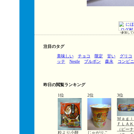
↑参加して
注目のタグ
美味しい
チョコ
限定
甘い
グリコ
ッテ
Nestle
ブルボン
森永
コンビ
昨日の閲覧ランキング
1位
2位
3位
Ｍａｇ
ＦＬＡＫ
（ピーナ
粒より小餅
じゃがりこ