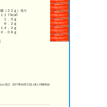
１箱（２２ｇ）当り
１１７kcal
　　１．０ｇ
　　６．２ｇ
　１４．２ｇ
　０．０６ｇ
Lot.1822 2017年04月13日 (木) 15時00分