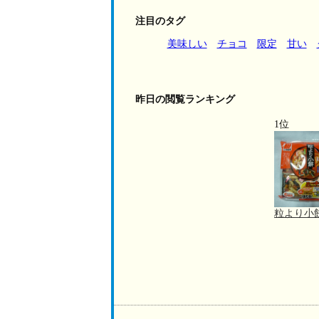
注目のタグ
美味しい
チョコ
限定
甘い
昨日の閲覧ランキング
1位
粒より小