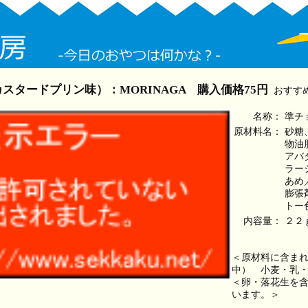
タードプリン味）：MORINAGA 購入価格75円
おすす
名称：
準チ
原材料名：
砂糖
物油
アバ
ラー
あめ
膨張
トー
内容量：
２２
＜原材料に含ま
中） 小麦・乳
＜卵・落花生を
います。＞