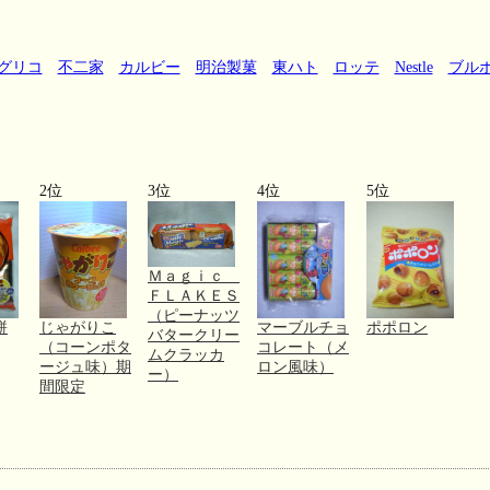
グリコ
不二家
カルビー
明治製菓
東ハト
ロッテ
Nestle
ブル
2位
3位
4位
5位
Ｍａｇｉｃ
ＦＬＡＫＥＳ
（ピーナッツ
餅
じゃがりこ
マーブルチョ
ポポロン
バタークリー
（コーンポタ
コレート（メ
ムクラッカ
ージュ味）期
ロン風味）
ー）
間限定