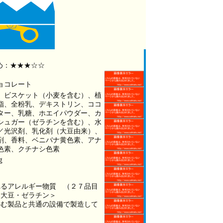
め：★★★☆☆
ョコレート
、ビスケット（小麦を含む）、植
脂、全粉乳、デキストリン、ココ
ター、乳糖、ホエイパウダー、カ
シュガー（ゼラチンを含む）、水
／光沢剤、乳化剤（大豆由来）、
剤、香料、ベニバナ黄色素、アナ
色素、クチナシ色素
ｇ
れるアレルギー物質 （２７品目
・大豆・ゼラチン＞
含む製品と共通の設備で製造して