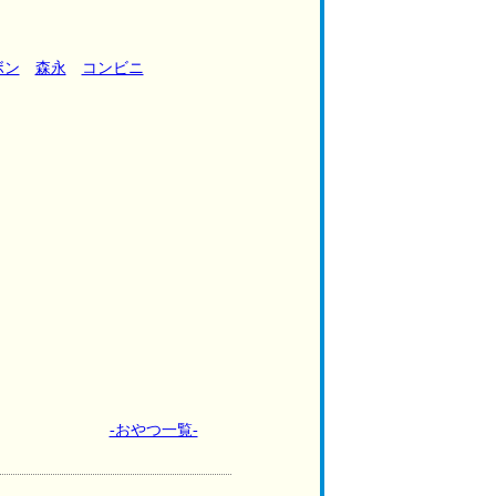
ボン
森永
コンビニ
-おやつ一覧-