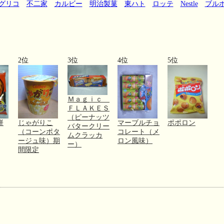
グリコ
不二家
カルビー
明治製菓
東ハト
ロッテ
Nestle
ブル
2位
3位
4位
5位
Ｍａｇｉｃ
ＦＬＡＫＥＳ
（ピーナッツ
餅
じゃがりこ
マーブルチョ
ポポロン
バタークリー
（コーンポタ
コレート（メ
ムクラッカ
ージュ味）期
ロン風味）
ー）
間限定