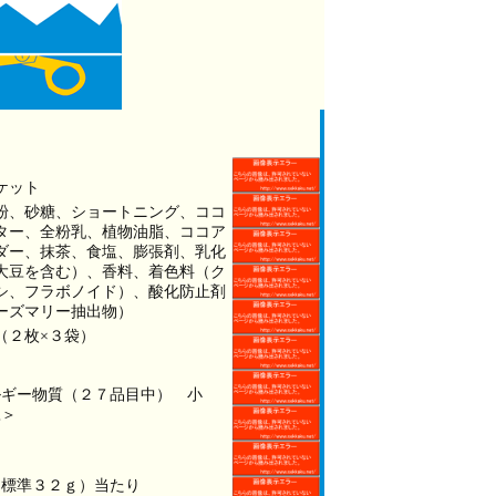
ケット
粉、砂糖、ショートニング、ココ
ター、全粉乳、植物油脂、ココア
ダー、抹茶、食塩、膨張剤、乳化
大豆を含む）、香料、着色料（ク
シ、フラボノイド）、酸化防止剤
ーズマリー抽出物）
（２枚×３袋）
ルギー物質（２７品目中） 小
豆＞
（標準３２ｇ）当たり