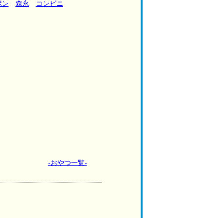
ボン
森永
コンビニ
-おやつ一覧-