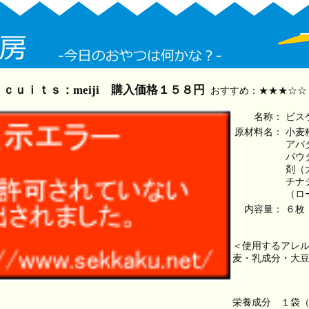
ｕｉｔｓ：meiji 購入価格１５８円
おすすめ：★★★☆☆
名称：
ビス
原材料名：
小麦
アバ
パウ
剤（
チナ
（ロ
内容量：
６枚
＜使用するアレ
麦・乳成分・大
栄養成分　１袋