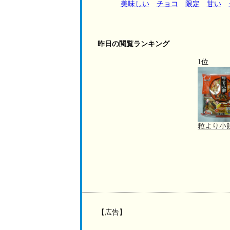
美味しい
チョコ
限定
甘い
昨日の閲覧ランキング
1位
粒より小
【広告】