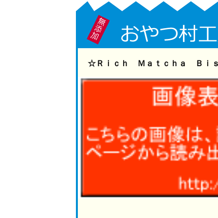
☆Ｒｉｃｈ Ｍａｔｃｈａ Ｂｉｓｃ