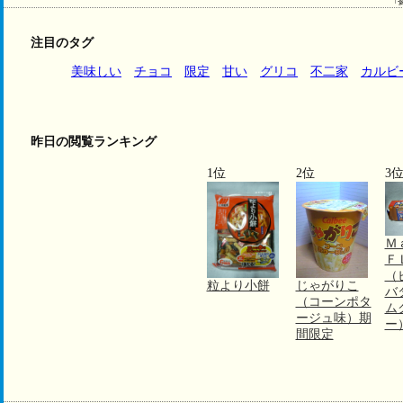
↑
注目のタグ
美味しい
チョコ
限定
甘い
グリコ
不二家
カルビ
昨日の閲覧ランキング
1位
2位
3
Ｍ
Ｆ
（
粒より小餅
じゃがりこ
バ
（コーンポタ
ム
ージュ味）期
ー
間限定