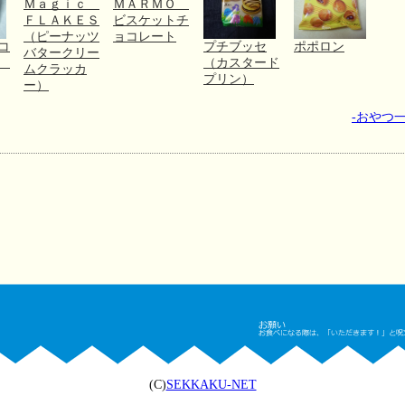
Ｍａｇｉｃ
ＭＡＲＭＯ
ＦＬＡＫＥＳ
ビスケットチ
（ピーナッツ
ョコレート
コ
プチブッセ
ポポロン
バタークリー
０
（カスタード
ムクラッカ
プリン）
ー）
-おやつ一
(C)
SEKKAKU-NET