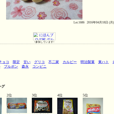
Lot.1686 2016年04月18日 (月
↑参加しています↑
チョコ
限定
甘い
グリコ
不二家
カルビー
明治製菓
東ハト
e
ブルボン
森永
コンビニ
ング
2位
3位
4位
5位