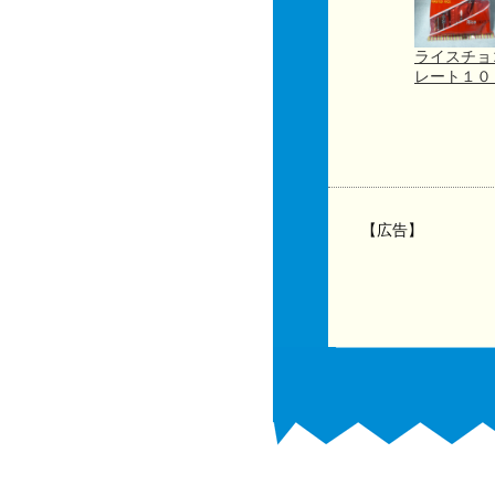
ライスチョ
レート１
【広告】