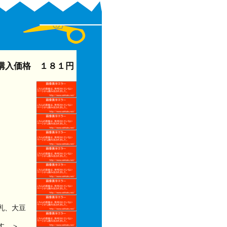
 購入価格 １８１円
乳、大豆
す。＞