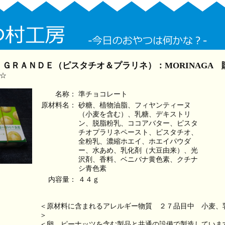
ＧＲＡＮＤＥ（ピスタチオ＆プラリネ）：MORINAGA
☆
名称：
準チョコレート
原材料名：
砂糖、植物油脂、フィヤンティーヌ
（小麦を含む）、乳糖、デキストリ
ン、脱脂粉乳、ココアバター、ピスタ
チオプラリネペースト、ピスタチオ、
全粉乳、濃縮ホエイ、ホエイパウダ
ー、水あめ、乳化剤（大豆由来）、光
沢剤、香料、ベニバナ黄色素、クチナ
シ青色素
内容量：
４４ｇ
＜原材料に含まれるアレルギー物質 ２７品目中 小麦、
＞
＜卵、ピーナッツを含む製品と共通の設備で製造していま