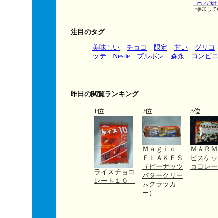
↑参加して
注目のタグ
美味しい
チョコ
限定
甘い
グリコ
ッテ
Nestle
ブルボン
森永
コンビ
昨日の閲覧ランキング
1位
2位
3位
Ｍａｇｉｃ
ＭＡＲ
ＦＬＡＫＥＳ
ビスケッ
（ピーナッツ
ョコレー
ライスチョコ
バタークリー
レート１０
ムクラッカ
ー）