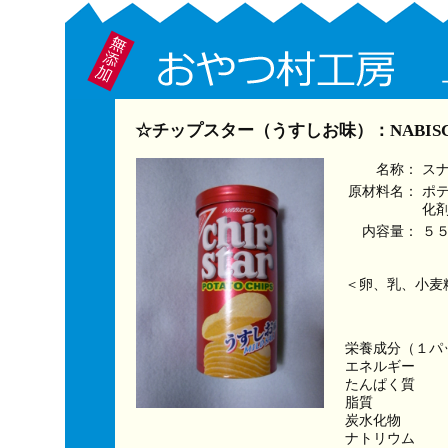
☆チップスター（うすしお味）：NABIS
名称：
ス
原材料名：
ポ
化
内容量：
５
＜卵、乳、小麦
栄養成分（１パ
エネルギー　　　
たんぱく質　　
脂質　　　　　
炭水化物　　　
ナトリウム　　