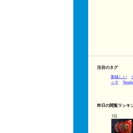
注目のタグ
美味しい
ッテ
Nestl
昨日の閲覧ランキ
1位