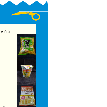
★☆☆
。＞