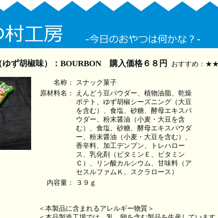
ゆず胡椒味）：BOURBON 購入価格６８円
おすすめ：★★
名称：
スナック菓子
原材料名：
えんどう豆パウダー、植物油脂、乾燥
ポテト、ゆず胡椒シーズニング（大豆
を含む）、食塩、砂糖、酵母エキスパ
ウダー、粉末醤油（小麦・大豆を含
む）、食塩、砂糖、酵母エキスパウダ
ー、粉末醤油（小麦・大豆を含む）、
香辛料、加工デンプン、トレハロー
ス、乳化剤（ビタミンＥ、ビタミン
Ｃ）、リン酸カルシウム、甘味料（ア
セスルファムＫ、スクラロース）
内容量：
３９ｇ
＜本製品に含まれるアレルギー物質＞
＜本品製造工場では、乳、卵を含む製品を生産しています