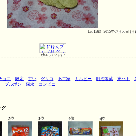
Lot.1563 2015年07月06日 (月
↑参加しています↑
チョコ
限定
甘い
グリコ
不二家
カルビー
明治製菓
東ハト
e
ブルボン
森永
コンビニ
ング
2位
3位
4位
5位