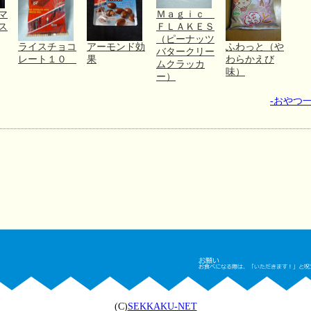
マ
Ｍａｇｉｃ
ス
ＦＬＡＫＥＳ
（ピーナッツ
ライスチョコ
アーモンド効
ふわっと（や
バタークリー
レート１０
果
わらかえび
ムクラッカ
味）
ー）
-おやつ一
(C)
SEKKAKU-NET