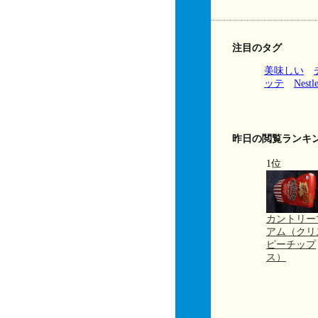
注目のタグ
美味しい
ッテ
Nestl
昨日の閲覧ランキ
1位
カントリー
アム（クリ
ピーチップ
ス）