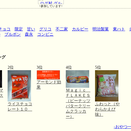
↑参加しています↑
チョコ
限定
甘い
グリコ
不二家
カルビー
明治製菓
東ハト
e
ブルボン
森永
コンビニ
ング
2位
3位
4位
5位
アーモンド効
果
マ
Ｍａｇｉｃ
ス
ＦＬＡＫＥＳ
（ピーナッツ
ライスチョコ
ふわっと（や
バタークリー
レート１０
わらかえび
ムクラッカ
味）
ー）
-おやつ一