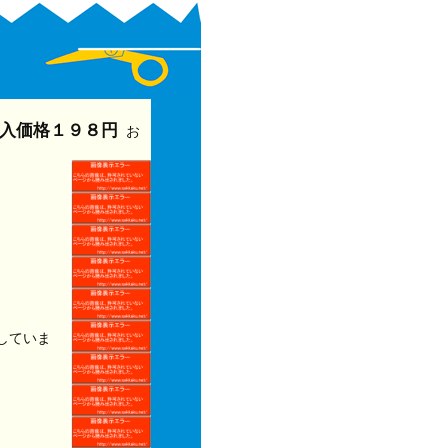
入価格１９８円
お
していま