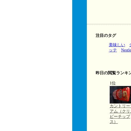
注目のタグ
美味しい
ッテ
Nestl
昨日の閲覧ランキ
1位
カントリー
アム（クリ
ピーチップ
ス）