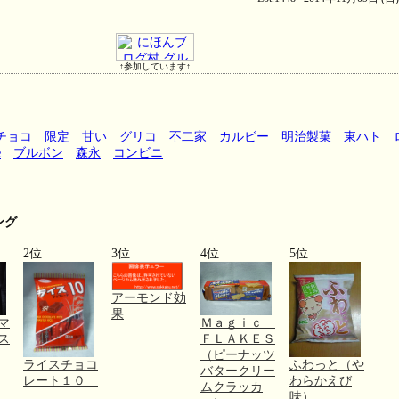
↑参加しています↑
チョコ
限定
甘い
グリコ
不二家
カルビー
明治製菓
東ハト
e
ブルボン
森永
コンビニ
ング
2位
3位
4位
5位
アーモンド効
果
マ
Ｍａｇｉｃ
ス
ＦＬＡＫＥＳ
（ピーナッツ
ライスチョコ
ふわっと（や
バタークリー
レート１０
わらかえび
ムクラッカ
味）