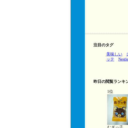
注目のタグ
美味しい
ッテ
Nestl
昨日の閲覧ランキ
1位
むぎっ子