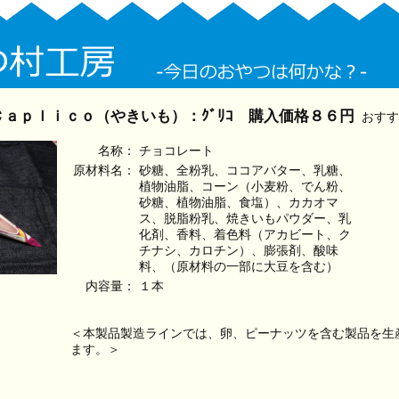
ａｐｌｉｃｏ（やきいも）：ｸﾞﾘｺ 購入価格８６円
おすす
名称：
チョコレート
原材料名：
砂糖、全粉乳、ココアバター、乳糖、
植物油脂、コーン（小麦粉、でん粉、
砂糖、植物油脂、食塩）、カカオマ
ス、脱脂粉乳、焼きいもパウダー、乳
化剤、香料、着色料（アカビート、ク
チナシ、カロチン）、膨張剤、酸味
料、（原材料の一部に大豆を含む）
内容量：
１本
＜本製品製造ラインでは、卵、ピーナッツを含む製品を生
ます。＞