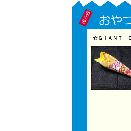
☆ＧＩＡＮＴ Ｃ