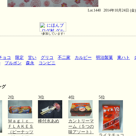
Lot.1440 2014年10月24日 (金
↑参加しています↑
チョコ
限定
甘い
グリコ
不二家
カルビー
明治製菓
東ハト
e
ブルボン
森永
コンビニ
ング
2位
3位
4位
5位
Ｍａｇｉｃ
棒付水あめ
カントリーマ
ＦＬＡＫＥＳ
ーム（５つの
（ピーナッツ
味アソート）
ライスチョコ