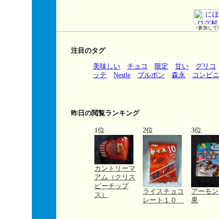
↑参加して
注目のタグ
美味しい
チョコ
限定
甘い
グリコ
ッテ
Nestle
ブルボン
森永
コンビ
昨日の閲覧ランキング
1位
2位
3位
カントリーマ
アム（クリス
ピーチップ
ライスチョコ
アーモン
ス）
レート１０
果