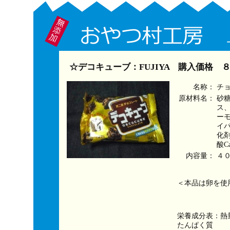
☆デコキューブ：FUJIYA 購入価格 
名称：
チ
原材料名：
砂
ス
ー
イ
化
酸C
内容量：
４
＜本品は卵を使
栄養成分表：熱量
たんぱく質　　