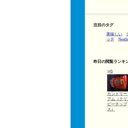
注目のタグ
美味しい
ッテ
Nestl
昨日の閲覧ランキ
1位
カントリー
アム（クリ
ピーチップ
ス）