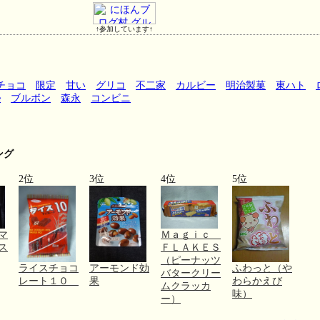
↑参加しています↑
チョコ
限定
甘い
グリコ
不二家
カルビー
明治製菓
東ハト
e
ブルボン
森永
コンビニ
ング
2位
3位
4位
5位
マ
Ｍａｇｉｃ
ス
ＦＬＡＫＥＳ
（ピーナッツ
ライスチョコ
アーモンド効
ふわっと（や
バタークリー
レート１０
果
わらかえび
ムクラッカ
味）
ー）