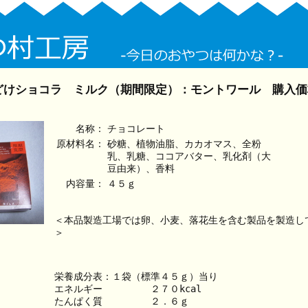
どけショコラ ミルク（期間限定）：モントワール 購入価
名称：
チョコレート
原材料名：
砂糖、植物油脂、カカオマス、全粉
乳、乳糖、ココアバター、乳化剤（大
豆由来）、香料
内容量：
４５ｇ
＜本品製造工場では卵、小麦、落花生を含む製品を製造し
＞
栄養成分表：１袋（標準４５ｇ）当り
エネルギー　　　　　２７０kcal
たんぱく質　　　　　２．６ｇ