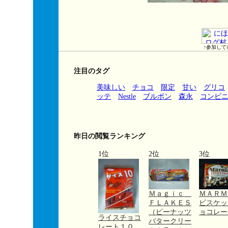
↑参加して
注目のタグ
美味しい
チョコ
限定
甘い
グリコ
ッテ
Nestle
ブルボン
森永
コンビ
昨日の閲覧ランキング
1位
2位
3位
Ｍａｇｉｃ
ＭＡＲ
ＦＬＡＫＥＳ
ビスケッ
（ピーナッツ
ョコレー
ライスチョコ
バタークリー
レート１０