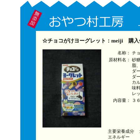
☆チョコがけヨーグレット：meiji 購
名称：
チ
原材料名：
砂
脂
ダ
ダ
カ
味
レ
内容量：
３
主要栄養成分　
エネルギー　　　