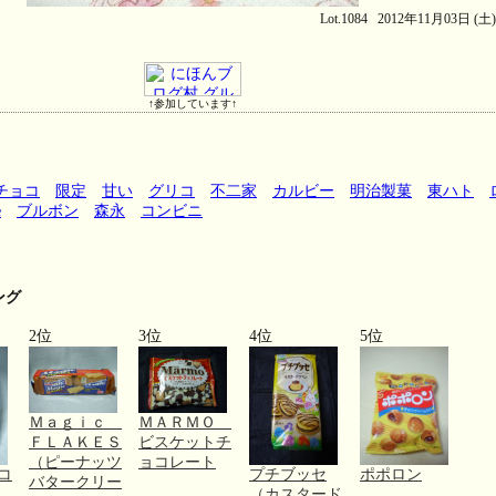
Lot.1084 2012年11月03日 (土
↑参加しています↑
チョコ
限定
甘い
グリコ
不二家
カルビー
明治製菓
東ハト
e
ブルボン
森永
コンビニ
ング
2位
3位
4位
5位
Ｍａｇｉｃ
ＭＡＲＭＯ
ＦＬＡＫＥＳ
ビスケットチ
（ピーナッツ
ョコレート
コ
プチブッセ
ポポロン
バタークリー
０
（カスタード