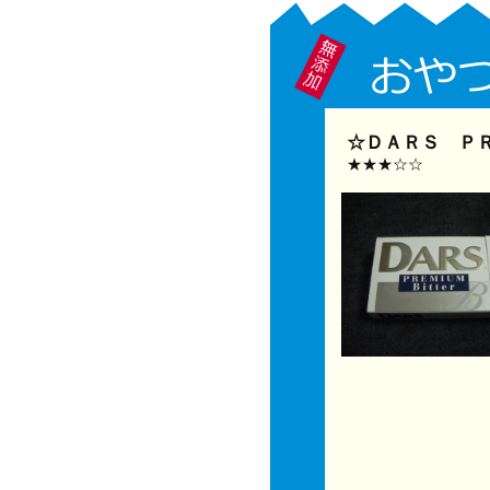
☆ＤＡＲＳ ＰＲ
★★★☆☆