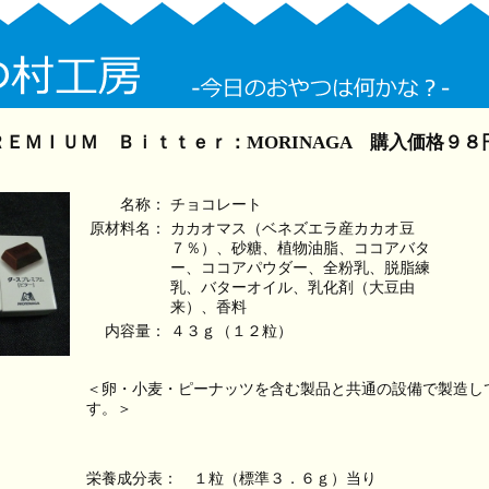
ＥＭＩＵＭ Ｂｉｔｔｅｒ：MORINAGA 購入価格９８
名称：
チョコレート
原材料名：
カカオマス（ベネズエラ産カカオ豆
７％）、砂糖、植物油脂、ココアバタ
ー、ココアパウダー、全粉乳、脱脂練
乳、バターオイル、乳化剤（大豆由
来）、香料
内容量：
４３ｇ（１２粒）
＜卵・小麦・ピーナッツを含む製品と共通の設備で製造し
す。＞
栄養成分表：　１粒（標準３．６ｇ）当り