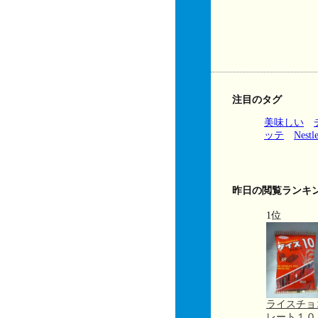
注目のタグ
美味しい
ッテ
Nestl
昨日の閲覧ランキ
1位
ライスチョ
レート１