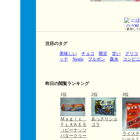
↑参加して
注目のタグ
美味しい
チョコ
限定
甘い
グリコ
ッテ
Nestle
ブルボン
森永
コンビ
昨日の閲覧ランキング
1位
2位
3位
Ｍａｇｉｃ
あっさりショ
ＦＬＡＫＥＳ
コラ
（ピーナッツ
ライスチ
バタークリー
レート