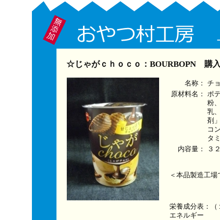
☆じゃがｃｈｏｃｏ：BOURBOPN 購
名称：
チ
原材料名：
ポ
粉
乳
剤
コ
タミ
内容量：
３
＜本品製造工場
栄養成分表：（
エネルギー　　　