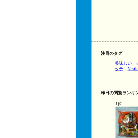
注目のタグ
美味しい
ッテ
Nestl
昨日の閲覧ランキ
1位