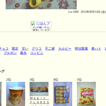
Lot.1060 2012年09月14日 (金
↑参加しています↑
チョコ
限定
甘い
グリコ
不二家
カルビー
明治製菓
東ハト
e
ブルボン
森永
コンビニ
ング
2位
3位
4位
5位
Ｍａｇｉｃ
ＦＬＡＫＥＳ