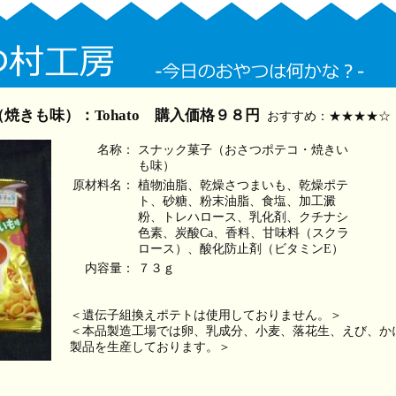
焼きも味）：Tohato 購入価格９８円
おすすめ：★★★★☆
名称：
スナック菓子（おさつポテコ・焼きい
も味）
原材料名：
植物油脂、乾燥さつまいも、乾燥ポテ
ト、砂糖、粉末油脂、食塩、加工澱
粉、トレハロース、乳化剤、クチナシ
色素、炭酸Ca、香料、甘味料（スクラ
ロース）、酸化防止剤（ビタミンE）
内容量：
７３ｇ
＜遺伝子組換えポテトは使用しておりません。＞
＜本品製造工場では卵、乳成分、小麦、落花生、えび、か
製品を生産しております。＞