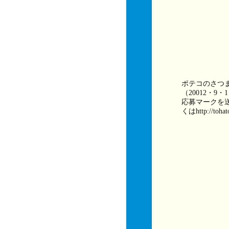
ポテコのさつ
（20012・
応募マークを
くはhttp://toha