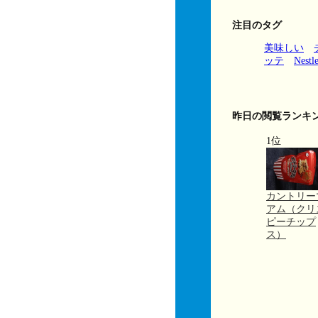
注目のタグ
美味しい
ッテ
Nestl
昨日の閲覧ランキ
1位
カントリー
アム（クリ
ピーチップ
ス）