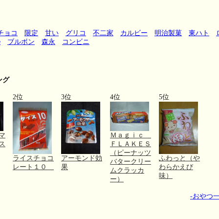
チョコ
限定
甘い
グリコ
不二家
カルビー
明治製菓
東ハト
e
ブルボン
森永
コンビニ
ング
2位
3位
4位
5位
マ
Ｍａｇｉｃ
ス
ＦＬＡＫＥＳ
（ピーナッツ
ライスチョコ
アーモンド効
ふわっと（や
バタークリー
レート１０
果
わらかえび
ムクラッカ
味）
ー）
-おやつ一