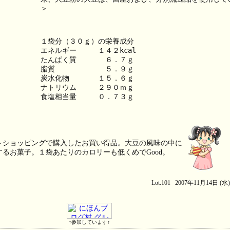
＞
１袋分（３０ｇ）の栄養成分
エネルギー　　　１４２kcal
たんぱく質　　　　６．７ｇ
脂質　　　　　　　５．９ｇ
炭水化物　　　　１５．６ｇ
ナトリウム　　　２９０ｍｇ
食塩相当量　　　０．７３ｇ
トショッピングで購入したお買い得品。大豆の風味の中に
るお菓子。１袋あたりのカロリーも低くめでGood。
Lot.101 2007年11月14日 (水
↑参加しています↑