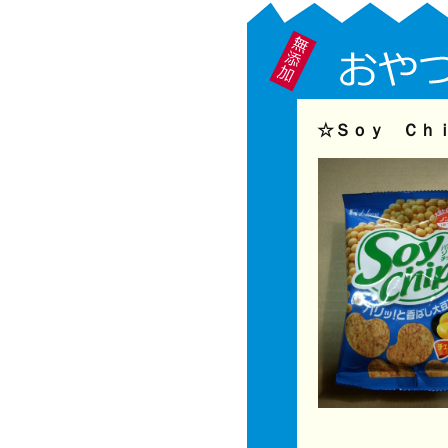
☆Ｓｏｙ Ｃｈ