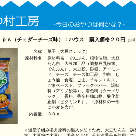
ｉｐｓ（チェダーチーズ味）：ハウス 購入価格２０円
おす
名称：
菓子（大豆スナック）
原材料名：
原材料名 でんぷん、植物油脂、大豆
たん白、大豆加工品（調整豆乳粉末、
でんぷん）、大豆粉、砂糖、アーモン
ド、チーズ、チーズ加工品、卵白、し
ょう油、食塩、ごま、チキンエキス、
ごまペースト、ブラックペパー、調味
料（アミノ酸等）、着色料（ターメリ
ック）、香料、香辛料抽出物、酸化防
止剤（ビタミンＥ）、（原材料の一部
に小麦を含む）
内容量：
３０ｇ
＜遺伝子組み換え原料の混入を防ぐため、大豆たん白、調
末、大豆粉の大豆は、国産および、分別流通品を使用して