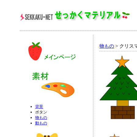
物もの
> クリス
背景
ボタン
物もの
動もの